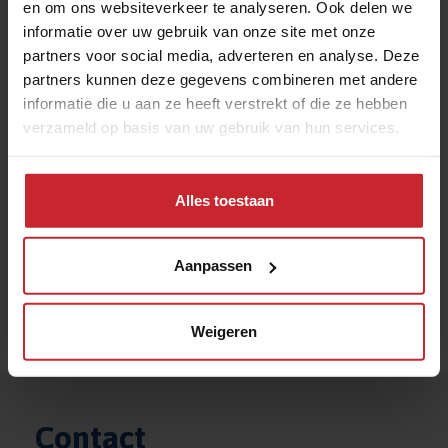
en om ons websiteverkeer te analyseren. Ook delen we
informatie over uw gebruik van onze site met onze
Schoolgids (PDF)
partners voor social media, adverteren en analyse. Deze
partners kunnen deze gegevens combineren met andere
informatie die u aan ze heeft verstrekt of die ze hebben
verzameld op basis van uw gebruik van hun services.
Alles toestaan
Aanpassen
Schoolgids kleuters (PDF)
Weigeren
Contact