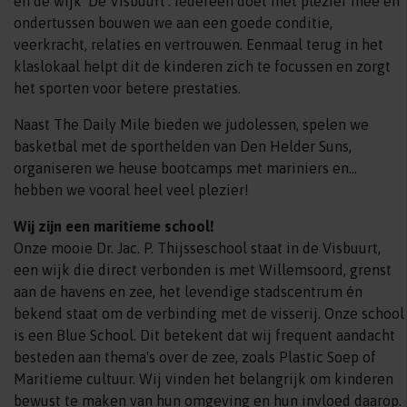
en de wijk 'De Visbuurt'. Iedereen doet met plezier mee en
ondertussen bouwen we aan een goede conditie,
veerkracht, relaties en vertrouwen. Eenmaal terug in het
klaslokaal helpt dit de kinderen zich te focussen en zorgt
het sporten voor betere prestaties.
Naast The Daily Mile bieden we judolessen, spelen we
basketbal met de sporthelden van Den Helder Suns,
organiseren we heuse bootcamps met mariniers en...
hebben we vooral heel veel plezier!
Wij zijn een maritieme school!
Onze mooie Dr. Jac. P. Thijsseschool staat in de Visbuurt,
een wijk die direct verbonden is met Willemsoord, grenst
aan de havens en zee, het levendige stadscentrum én
bekend staat om de verbinding met de visserij. Onze school
is een Blue School. Dit betekent dat wij frequent aandacht
besteden aan thema's over de zee, zoals Plastic Soep of
Maritieme cultuur. Wij vinden het belangrijk om kinderen
bewust te maken van hun omgeving en hun invloed daarop.