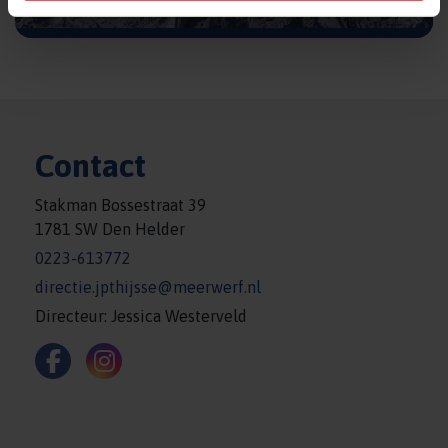
Schoolgids kleuters (PDF)
Contact
Stakman Bossestraat 39
1781 SW Den Helder
0223-613772
directie.jpthijsse@meerwerf.nl
Directeur: Jessica Westerveld