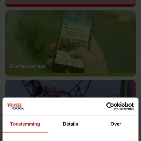
Ouderportaal
Toestemming
Details
Over
Uw kind aanmelden